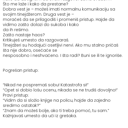
Što me laže i kako da prestane?
Dobra vest je – možeš imati normalnu komunikaciju sa
svojim tinejdžerom. Druga vest je –
moraćeš da se prilagodiš i promeniš pristup. Hajde da
vidimo zašto dolazi do sukoba i kako
da ih rešimo.
Zašto nastaje haos?
Kritikuješ umesto da razgovaraš.
Tinejdžeri su hodajući osetljivi nervi. Ako mu stalno pričaš
šta nije dobro, osećaće se
nesposobno i neshvaćeno. I šta radi? Buni se ili te ignoriše.
Pogrešan pristup:
“Nikad ne pospremaš sobu! Katastrofa si!”
“Opet si dobio lošu ocenu, nikada se ne trudiš dovoljno!”
Pravi pristup:
“Vidim da si složio knjige na policu, hajde da zajedno
sredimo ostatak?”
“Znam da možeš bolje, ako ti treba pomoć, tu sam.”
Kažnjavaš umesto da uči iz grešaka.
Ako mu svaki put lupiš zabranu izlaska ili mu oduzmeš
telefon, neće naučiti ništa – osim