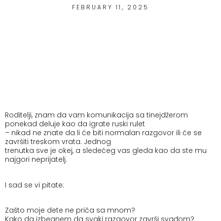
FEBRUARY 11, 2025
Roditelji, znam da vam komunikacija sa tinejdžerom
ponekad deluje kao da igrate ruski rulet
– nikad ne znate da li će biti normalan razgovor ili će se
završiti treskom vrata. Jednog
trenutka sve je okej, a sledećeg vas gleda kao da ste mu
najgori neprijatelj.
I sad se vi pitate:
Zašto moje dete ne priča sa mnom?
Kako da izbegnem da svaki razgovor završi svađom?