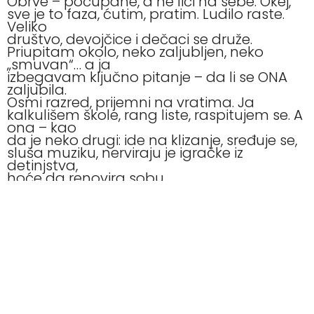
Obrve – počupane, a ne liči na sebe. Okej,
sve je to faza, ćutim, pratim. Ludilo raste.
Veliko
društvo, devojčice i dečaci se druže.
Priupitam okolo, neko zaljubljen, neko
„smuvan“… a ja
izbegavam ključno pitanje – da li se ONA
zaljubila.
Osmi razred, prijemni na vratima. Ja
kalkulišem škole, rang liste, raspitujem se. A
ona – kao
da je neko drugi: ide na klizanje, sređuje se,
sluša muziku, nerviraju je igračke iz
detinjstva,
hoće da renovira sobu.
I onda shvatim – došlo je vreme. Vreme za
prvi poljubac.
I da, znam – normalno je. I hvala bogu da
sve ide svojim tokom. Ali ja sam mama. A
ona je
meni još mala. I kreću glasovi u glavi: „Šta
ako je povredi?“ „Šta ako se razočara?“ „Šta
ako je
to neki mulac?“ Kako da pričam s njom?
Kako da otvorim temu, a da je ne uplašim