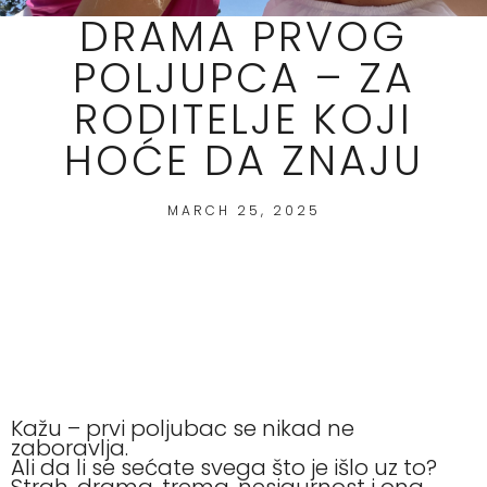
DRAMA PRVOG
POLJUPCA – ZA
RODITELJE KOJI
HOĆE DA ZNAJU
MARCH 25, 2025
Kažu – prvi poljubac se nikad ne
zaboravlja.
Ali da li se sećate svega što je išlo uz to?
Strah, drama, trema, nesigurnost i ona