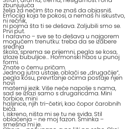
zbunjujuća
želja za nečim što ne znaš da objasniš.
Emocija koja te pokosi, a nemaš ni iskustvo,
ni rečnik,
ni pojma šta ti se dešava. Zaljubili smo se.
Prvi put.
I naravno – sve se to dešava u najgorem
mogućem trenutku: treba da se izabere
srednja
škola, sprema se prijemni, pegla se kosa,
izlaze bubuljice… Hormonski haos u punoj
formi.
Znate o čemu pričam.
Jednog jutra ustaje, oblači se „drugačije“,
pegla kosu, prevrtanje očima postaje njen
novi
maternji jezik. Više neće napolje s nama,
sad se izlazi samo s drugaricama. Mini
torbice, mini
haljinice, njih tri–četiri, kao čopor čarobnih
bića.
I, iskreno, ništa mi se tu ne sviđa. Stil
oblačenja – ne moj fazon. Šminka –
smešna mi je.