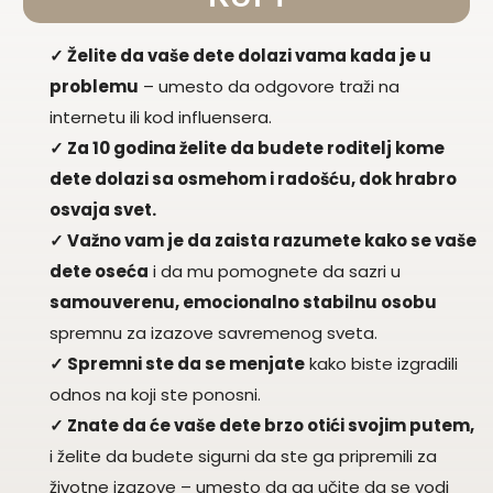
✓ Želite da vaše dete dolazi vama kada je u
problemu
– umesto da odgovore traži na
internetu ili kod influensera.
✓ Za 10 godina želite da budete roditelj kome
dete dolazi sa osmehom i radošću, dok hrabro
osvaja svet.
✓ Važno vam je da zaista razumete kako se vaše
dete oseća
i da mu pomognete da sazri u
samouverenu, emocionalno stabilnu osobu
spremnu za izazove savremenog sveta.
✓ Spremni ste da se menjate
kako biste izgradili
odnos na koji ste ponosni.
✓ Znate da će vaše dete brzo otići svojim putem,
i želite da budete sigurni da ste ga pripremili za
životne izazove – umesto da ga učite da se vodi