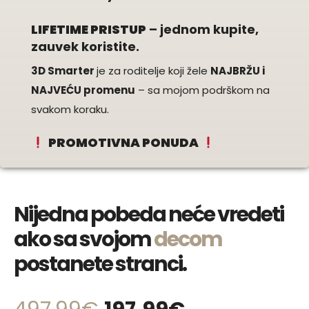
LIFETIME PRISTUP
– jednom kupite,
zauvek koristite.
3D Smarter
je za roditelje koji žele
NAJBRŽU i
NAJVEĆU promenu
– sa mojom podrškom na
svakom koraku.
PROMOTIVNA PONUDA
Nijedna pobeda neće vredeti
ako sa svojom
decom
postanete stranci.