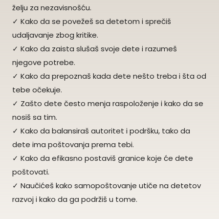
želju za nezavisnošću.
✓ Kako da se povežeš sa detetom i sprečiš
udaljavanje zbog kritike.
✓ Kako da zaista slušaš svoje dete i razumeš
njegove potrebe.
✓ Kako da prepoznaš kada dete nešto treba i šta od
tebe očekuje.
✓ Zašto dete često menja raspoloženje i kako da se
nosiš sa tim.
✓ Kako da balansiraš autoritet i podršku, tako da
dete ima poštovanja prema tebi.
✓ Kako da efikasno postaviš granice koje će dete
poštovati.
✓ Naučićeš kako samopoštovanje utiče na detetov
razvoj i kako da ga podržiš u tome.