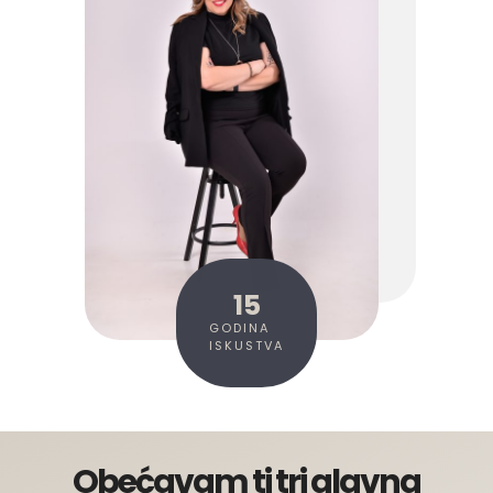
15
GODINA
ISKUSTVA
Obećavam ti tri glavna