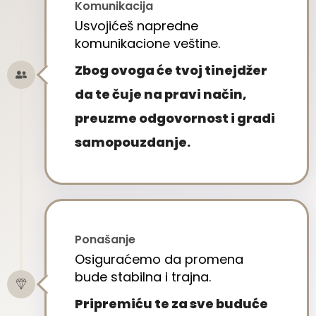
Komunikacija
Usvojićeš napredne
komunikacione veštine.
Zbog ovoga će tvoj tinejdžer
da te čuje na pravi način,
preuzme odgovornost i gradi
samopouzdanje.
Ponašanje
Osiguraćemo da promena
bude stabilna i trajna.
Pripremiću te za sve buduće