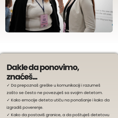
Dakle da ponovimo,
znaćeš...
✓ Da prepoznaš greške u komunikaciji i razumeš
zašto se često ne povezuješ sa svojim detetom.
✓ Kako emocije deteta utiču na ponašanje i kako da
izgradiš poverenje.
✓ Kako da postaviš granice, a da poštuješ detetovu