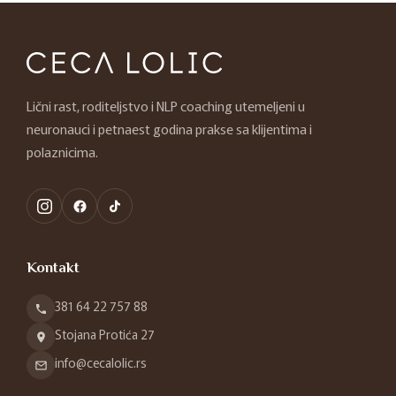
Lični rast, roditeljstvo i NLP coaching utemeljeni u
neuronauci i petnaest godina prakse sa klijentima i
polaznicima.
Kontakt
381 64 22 757 88
Stojana Protića 27
info@cecalolic.rs