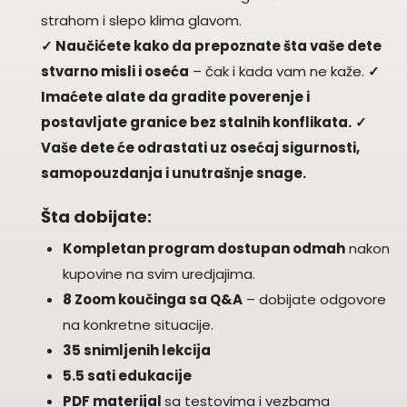
strahom i slepo klima glavom.
✓ Naučićete kako da prepoznate šta vaše dete
stvarno misli i oseća
– čak i kada vam ne kaže.
✓
Imaćete alate da gradite poverenje i
postavljate granice bez stalnih konflikata.
✓
Vaše dete će odrastati uz osećaj sigurnosti,
samopouzdanja i unutrašnje snage.
Šta dobijate:
Kompletan program dostupan odmah
nakon
kupovine na svim uredjajima.
8 Zoom koučinga sa Q&A
– dobijate odgovore
na konkretne situacije.
35 snimljenih lekcija
5.5 sati edukacije
PDF materijal
sa testovima i vezbama