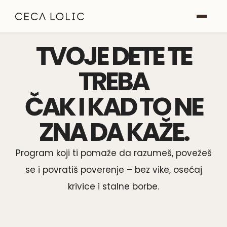
TVOJE DETE TE
Roditeljstvo
TREBA
NLP
ČAK I KAD TO NE
O meni
ZNA DA KAŽE.
Blog
Program koji ti pomaže da razumeš, povežeš
se i povratiš poverenje – bez vike, osećaj
krivice i stalne borbe.