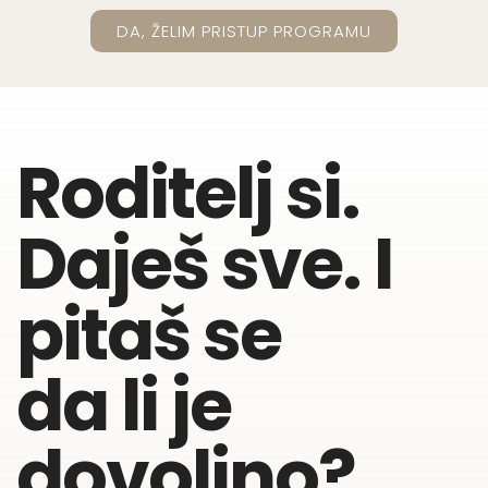
DA, ŽELIM PRISTUP PROGRAMU
Roditelj si.
Daješ sve. I
pitaš se
da li je
dovoljno?