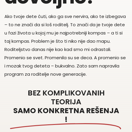
Ako tvoje dete ćuti, ako ga sve nervira, ako te izbegava
– to ne znači da si loš roditelj. To znači da je tvoje dete
u fazi života u kojoj mu je najpotrebniji kompas – a ti si
taj kompas. Problem je što ti niko nije dao mapu.
Roditeljstvo danas nije kao kad smo mi odrastali.
Promenio se svet. Promenila su se deca. A promenio se
i mozak tvog deteta – bukvalno. Zato sam napravila
program za roditelje nove generacije.
BEZ KOMPLIKOVANIH
TEORIJA
SAMO KONKRETNA REŠENJA
!