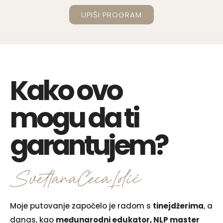
UPIŠI PROGRAM
Kako ovo
mogu da ti
garantujem?
Moje putovanje započelo je radom s
tinejdžerima
, a
danas, kao
međunarodni edukator, NLP master