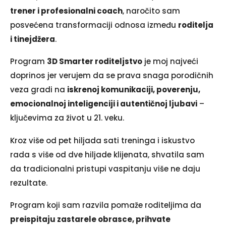
trener i profesionalni coach
, naročito sam
posvećena transformaciji odnosa između
roditelja
i tinejdžera
.
Program
3D Smarter roditeljstvo
je moj najveći
doprinos jer verujem da se prava snaga porodičnih
veza gradi na
iskrenoj komunikaciji, poverenju,
emocionalnoj inteligenciji i autentičnoj ljubavi
–
ključevima za život u 21. veku.
Kroz više od pet hiljada sati treninga i iskustvo
rada s više od dve hiljade klijenata, shvatila sam
da tradicionalni pristupi vaspitanju više ne daju
rezultate.
Program koji sam razvila pomaže roditeljima da
preispitaju zastarele obrasce, prihvate