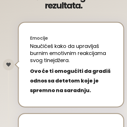
rezultata.
Emocije
Naučićeš kako da upravljaš
burnim emotivnim reakcijama
svog tinejdžera.
Ovo će ti omogućiti da gradiš
odnos sa detetom koje je
spremno na saradnju.