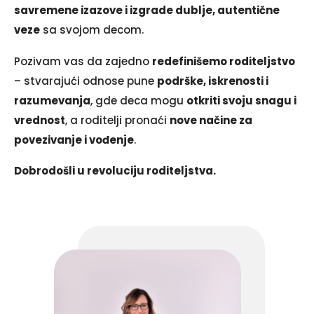
savremene izazove i izgrade dublje, autentične
veze
sa svojom decom.
Pozivam vas da zajedno
redefinišemo roditeljstvo
– stvarajući odnose pune
podrške, iskrenosti i
razumevanja
, gde deca mogu
otkriti svoju snagu i
vrednost
, a roditelji pronaći
nove načine za
povezivanje i vođenje
.
Dobrodošli u revoluciju roditeljstva.