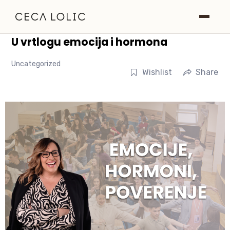
U vrtlogu emocija i hormona
Roditeljstvo
Uncategorized
Wishlist
Share
NLP
O meni
Blog