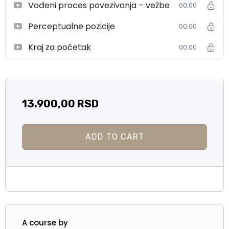
Vođeni proces povezivanja – vežbe
00:00
Perceptualne pozicije
00:00
Kraj za početak
00:00
13.900,00
RSD
ADD TO CART
A course by