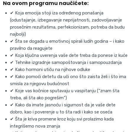
Na ovom programu naučićete:
✔ Koja emocija stoji iza određenog ponašanja
(odustajanje, izbegavanje neprijatnosti, zadovoljavanje
prosečnim rezultatima, perfekcionizam, potreba da budu
najbolji)
✔ Šta se događa u emotivnoj spirali ludih godina – i kako
pravilno da reagujete
✔ Koja ključna uverenja vaše dete treba da ponese iz kuće
✔ Tehnike izgradnje samopoštovanja i samopouzdanja
✔ Kako hormoni utiču na njihove odluke
✔ Kako pomoći detetu da uči ono što zaista želi i što ima
smisla za njegovu budućnost
✔ Koje vas kočnice sputavaju u vaspitanju (“znam šta
treba, ali šta ako pogrešim”)
✔ Kako da imate jasnoću i sigurnost da je vaše dete
dobro, kao i poverenje u to šta radi i kako se oseća
✔ Šta je kriva promene kroz koju svi prolazimo kada
integrišemo nova znanja