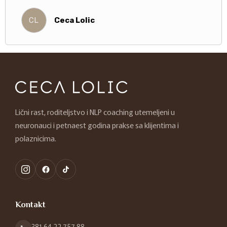
CL
Ceca Lolic
Lični rast, roditeljstvo i NLP coaching utemeljeni u
neuronauci i petnaest godina prakse sa klijentima i
polaznicima.
Kontakt
381 64 22 757 88