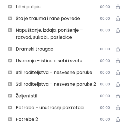
Lični potpis
00:00
Šta je trauma i rane povrede
00:00
Napuštanje, izdaja, poniženje –
00:00
razvod, sukobi.. posledice
Dramski trougao
00:00
Uverenja – istine o sebi i svetu
00:00
Stil roditeljstva – nesvesne poruke
00:00
Stil roditeljstva – nesvesne poruke 2
00:00
Željeni stil
00:00
Potrebe – unutrašnji pokretači
00:00
Potrebe 2
00:00