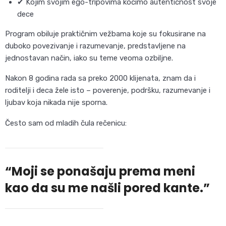
✔ Kojim svojim ego-tripovima kočimo autentičnost svoje
dece
Program obiluje praktičnim vežbama koje su fokusirane na
duboko povezivanje i razumevanje, predstavljene na
jednostavan način, iako su teme veoma ozbiljne.
Nakon 8 godina rada sa preko 2000 klijenata, znam da i
roditelji i deca žele isto – poverenje, podršku, razumevanje i
ljubav koja nikada nije sporna.
Često sam od mladih čula rečenicu:
“Moji se ponašaju prema meni
kao da su me našli pored kante.”