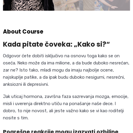
About Course
Kada pitate čoveka: „Kako si?“
Odgovor ćete dobiti isključivo na osnovu toga kako se on
oseća. Neko može da ima milione, a da bude duboko nesrećan,
zar ne? Isto tako, mladi mogu da imaju najbolje ocene,
najskuplje patike, a da ipak budu duboko nesigurni, nesrećni,
anksiozni ili depresivni.
Jak uticaj hormona, završna faza sazrevanja mozga, emocije,
misli i uverenja direktno utiču na ponašanje naše dece. I
dobro, to nije novost, ali jeste važno kako se vi kao roditelji
nosite s tim.
Pogrešne reakcije mogu izazvati ozbiljne