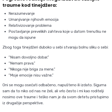
traume kod tinejdžera:
Nerazumevanje
Umanjivanje njihovih emocija
Relativizovanje problema
Postavljanje prevelikih zahteva koje u datom trenutku ne
mogu da ispune
Zbog toga tinejdžeri duboko u sebi stvaraju bolnu sliku o sebi:
“Nisam dovoljno dobar.”
“Nemam prava.”
“Nikoga nije briga za mene.”
“Moje emocije nisu važne.”
Oni se mogu osećati odbačeno, napušteno ili izdato. Sigurna
sam da to niko od nas ne želi, ali vrlo često i mi kao roditelji
nosimo ove traume i teško nam je da svom detetu pristupimo
iz drugačije perspektive.