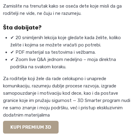
Zamislite na trenutak kako se oseća dete koje misli da ga
roditelji ne vide, ne čuju i ne razumeju.
Šta dobijate?
✔ 20 snimljenih lekcija koje gledate kada želite, koliko
želite i kojima se možete vraćati po potrebi.
✔ PDF materijal sa testovima i vežbama.
✔ Zoom live Q&A jednom nedeljno – moja direktna
podrška na svakom koraku.
Za roditelje koji žele da rade celokupno i unaprede
komunikaciju, razumeju dublje procese razvoja, izgrade
samopouzdanje i motivaciju kod dece, kao i da postave
granice koje im pružaju sigurnost — 3D Smarter program nudi
ne samo znanje i moju podršku, već i pristup ekskluzivnim
dodatnim materijalima
KUPI PREMIUM 3D