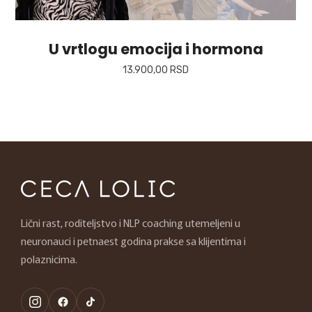
U vrtlogu emocija i hormona
13.900,00
RSD
Lični rast, roditeljstvo i NLP coaching utemeljeni u
neuronauci i petnaest godina prakse sa klijentima i
polaznicima.