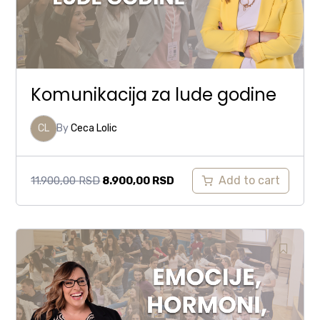
Komunikacija za lude godine
CL
By
Ceca Lolic
Add to cart
11.900,00
RSD
8.900,00
RSD