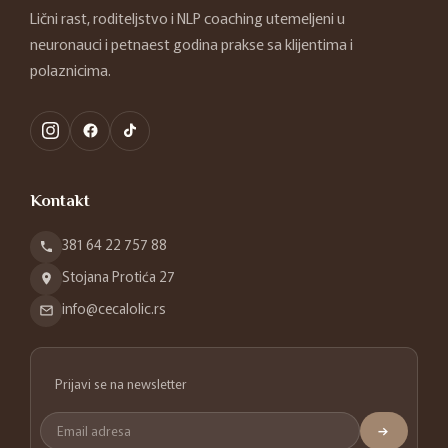
Lični rast, roditeljstvo i NLP coaching utemeljeni u
neuronauci i petnaest godina prakse sa klijentima i
polaznicima.
Kontakt
381 64 22 757 88
Stojana Protića 27
info@cecalolic.rs
Prijavi se na newsletter
→