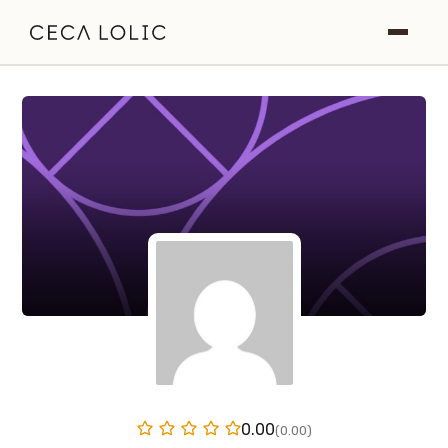
Roditeljstvo
NLP
O meni
Blog
0.00
(0.00)